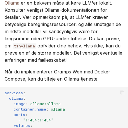
Ollama
er en bekvem måde at køre LLM'er lokalt.
Konsulter venligst Ollama-dokumentationen for
detaljer. Vær opmærksom på, at LLM'er kræver
betydelige beregningsressourcer, og alle undtagen de
mindste modeller vil sandsynligvis være for
langsomme uden GPU-understøttelse. Du kan prøve,
om
opfylder dine behov. Hvis ikke, kan du
tinyllama
prøve en af de større modeller. Del venligst eventuelle
erfaringer med fællesskabet!
Når du implementerer Gramps Web med Docker
Compose, kan du tilføje en Ollama-tjeneste
services
:
ollama
:
image
:
ollama/ollama
container_name
:
ollama
ports
:
-
"11434:11434"
volumes
: