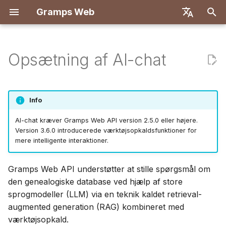
Gramps Web
S
English
t
Deutsch
Opsætning af AI-chat
Funktioner
Implementér med Docker
Sådan fungerer det
Introduktion
Introduktion
Oversigt
Registrering
Søgning
Tilføj mediefiler
Oversigt
Rapporter
GQL-filtre
Brugerindstillinger
Introduktion
Introduktion
a
Français
r
Español
Docker med Let's Encrypt
Installation af nødvendige
Opret ejerkonto
Første trin
Backend
Første login
Stamtræ
Tag personer i billeder
DNA-matches
Bogmærker
AI-assistent
Tastaturgenveje
Udviklingsopsætning
Udviklingsopsætning
Info
afhængigheder
t
简体中文
DigitalOcean
Importér data
Gennemse dit stamtræ
Frontend
Tidslinje
Brug bloggen
Kromosombrowser
Historik
Ekstern søgning
Notifikationer
API-specifikation
Arkitektur
AI-chat kræver Gramps Web API version 2.5.0 eller højere.
s
Tiếng Việt
Aktivering af semantisk
Version 3.6.0 introducerede værktøjsopkaldsfunktioner for
mere intelligente interaktioner.
søgning
TrueNAS
Eksportér data
Redigér data
Kort
Administrer opgaver
Y-DNA
Revisionshistorik
Manuelle forespørgsler
Oversættelse
ø
Türkçe
g
Русский
Opsætning af en LLM-
Administrer brugere
DNA
Etiketter
Gramps Web API understøtter at stille spørgsmål om
udbyder
n
den genealogiske database ved hjælp af store
Português
Administrationsindstillinger
Forskningsværktøjer
Rediger i stamtræet
sprogmodeller (LLM) via en teknik kaldet retrieval-
i
日本語
Brug af en hostet LLM via
augmented generation (RAG) kombineret med
n
OpenAI API
Synkroniser med Gramps
Avanceret
Dansk
værktøjsopkald.