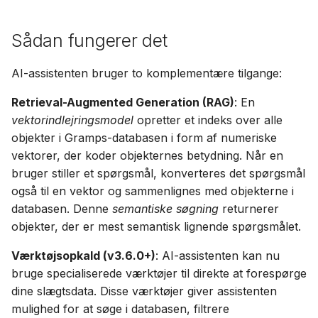
g
Suomi
Brug af Mistral AI
Konto og indstillinger
Sådan fungerer det
Italiano
Brug af en lokal LLM via
Українська
Ollama
AI-assistenten bruger to komplementære tilgange:
Retrieval-Augmented Generation (RAG)
: En
Brug af andre udbydere
vektorindlejringsmodel
opretter et indeks over alle
objekter i Gramps-databasen i form af numeriske
vektorer, der koder objekternes betydning. Når en
bruger stiller et spørgsmål, konverteres det spørgsmål
også til en vektor og sammenlignes med objekterne i
databasen. Denne
semantiske søgning
returnerer
objekter, der er mest semantisk lignende spørgsmålet.
Værktøjsopkald (v3.6.0+)
: AI-assistenten kan nu
bruge specialiserede værktøjer til direkte at forespørge
dine slægtsdata. Disse værktøjer giver assistenten
mulighed for at søge i databasen, filtrere