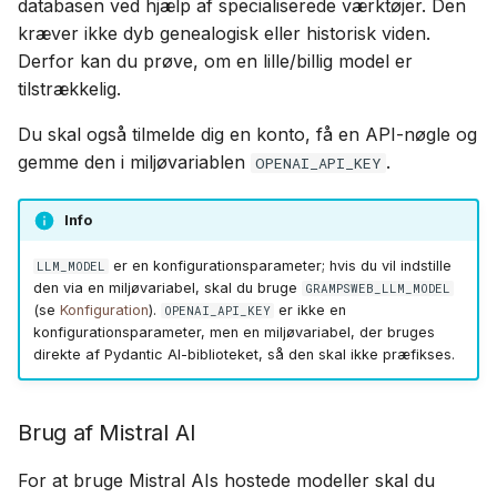
databasen ved hjælp af specialiserede værktøjer. Den
kræver ikke dyb genealogisk eller historisk viden.
Derfor kan du prøve, om en lille/billig model er
tilstrækkelig.
Du skal også tilmelde dig en konto, få en API-nøgle og
gemme den i miljøvariablen
.
OPENAI_API_KEY
Info
er en konfigurationsparameter; hvis du vil indstille
LLM_MODEL
den via en miljøvariabel, skal du bruge
GRAMPSWEB_LLM_MODEL
(se
Konfiguration
).
er ikke en
OPENAI_API_KEY
konfigurationsparameter, men en miljøvariabel, der bruges
direkte af Pydantic AI-biblioteket, så den skal ikke præfikses.
Brug af Mistral AI
For at bruge Mistral AIs hostede modeller skal du