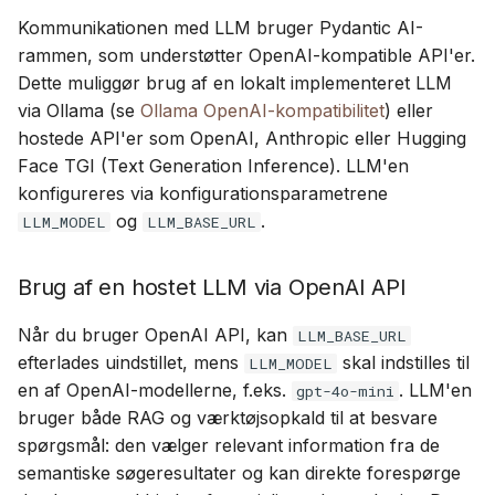
Kommunikationen med LLM bruger Pydantic AI-
rammen, som understøtter OpenAI-kompatible API'er.
Dette muliggør brug af en lokalt implementeret LLM
via Ollama (se
Ollama OpenAI-kompatibilitet
) eller
hostede API'er som OpenAI, Anthropic eller Hugging
Face TGI (Text Generation Inference). LLM'en
konfigureres via konfigurationsparametrene
og
.
LLM_MODEL
LLM_BASE_URL
Brug af en hostet LLM via OpenAI API
Når du bruger OpenAI API, kan
LLM_BASE_URL
efterlades uindstillet, mens
skal indstilles til
LLM_MODEL
en af OpenAI-modellerne, f.eks.
. LLM'en
gpt-4o-mini
bruger både RAG og værktøjsopkald til at besvare
spørgsmål: den vælger relevant information fra de
semantiske søgeresultater og kan direkte forespørge