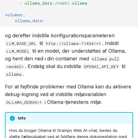
-
ollama_data:/root/.ollama
volumes
:
ollama_data
:
og derefter indstille konfigurationsparameteren
til
. Indstil
LLM_BASE_URL
http://ollama:11434/v1
til en model, der understøttes af Ollama,
LLM_MODEL
og hent den ned i din container med
ollama pull
. Endelig skal du indstille
til
<model>
OPENAI_API_KEY
.
ollama
For at fejlfinde problemer med Ollama kan du aktivere
debug-logning ved at indstille miljøvariablen
i Ollama-tjenestens miljø.
OLLAMA_DEBUG=1
Info
Hvis du bruger Ollama til Gramps Web AI-chat, bedes du
støtte fællesskabet ved at fuldføre denne dokumentation med