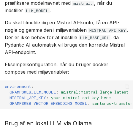
præfiksere modelnavnet med
, når du
mistral:
indstiller
.
LLM_MODEL
Du skal tilmelde dig en Mistral AI-konto, få en API-
nøgle og gemme den i miljøvariablen
.
MISTRAL_API_KEY
Der er ikke behov for at indstille
, da
LLM_BASE_URL
Pydantic AI automatisk vil bruge den korrekte Mistral
API-endpoint.
Eksempelkonfiguration, når du bruger docker
compose med miljøvariabler:
environment
:
GRAMPSWEB_LLM_MODEL
:
mistral:mistral-large-latest
MISTRAL_API_KEY
:
your-mistral-api-key-here
GRAMPSWEB_VECTOR_EMBEDDING_MODEL
:
sentence-transfor
Brug af en lokal LLM via Ollama