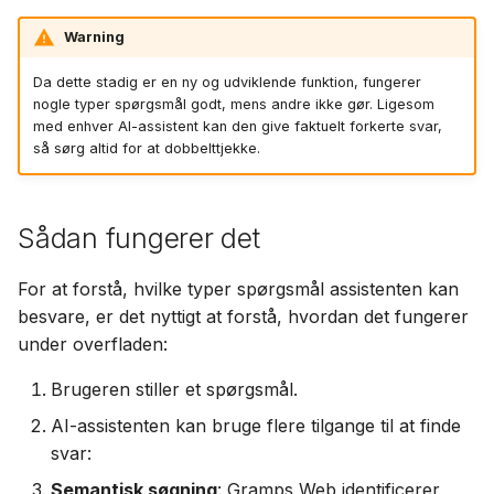
g
Suomi
Brug af PostgreSQL
Warning
Italiano
Da dette stadig er en ny og udviklende funktion, fungerer
Hosting af medier på S3
Українська
nogle typer spørgsmål godt, mens andre ikke gør. Ligesom
med enhver AI-assistent kan den give faktuelt forkerte svar,
Begræns CPU- og
så sørg altid for at dobbelttjekke.
hukommelsesforbrug
Telemetri
Sådan fungerer det
Gramps 5.2
For at forstå, hvilke typer spørgsmål assistenten kan
opgraderingsvejledning
besvare, er det nyttigt at forstå, hvordan det fungerer
under overfladen:
Gramps 6.0
opgraderingsvejledning
Brugeren stiller et spørgsmål.
AI-assistenten kan bruge flere tilgange til at finde
svar:
Semantisk søgning
: Gramps Web identificerer