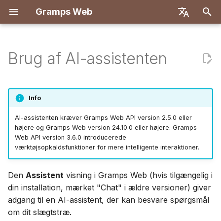
Gramps Web
S
English
t
Deutsch
Brug af AI-assistenten
Funktioner
Kom godt i gang
Introduktion
Registrering
Søgning
Tilføj mediefiler
Oversigt
Rapporter
Sådan fungerer det
Brugerindstillinger
Oversigt
Implementér med Docke
Brugersystem
Introduktion
Introduktion
a
Français
r
Español
Prøv lokalt
Opret ejerkonto
Første login
Stamtræ
Tag personer i billeder
DNA-matches
Bogmærker
Hvad du kan spørge om
Tastaturgenveje
Backend
Docker med Let's Encry
Serverkonfiguration
Udviklingsopsætning
Udviklingsopsætning
Info
t
简体中文
Installation og udrulning
Importér data
Tidslinje
Brug bloggen
Kromosombrowser
Historik
Tips til at stille spørgsmål
Notifikationer
Frontend
DigitalOcean
OIDC-godkendelse
API-specifikation
Arkitektur
AI-assistenten kræver Gramps Web API version 2.5.0 eller
s
Tiếng Việt
højere og Gramps Web version 24.10.0 eller højere. Gramps
Web API version 3.6.0 introducerede
Serveradministration
Eksportér data
Kort
Administrer opgaver
Y-DNA
Revisionshistorik
TrueNAS
Opsætning af AI-chat
Manuelle forespørgsler
Oversættelse
ø
Türkçe
værktøjsopkaldsfunktioner for mere intelligente interaktioner.
g
Русский
Administrer brugere
Etiketter
Multi-træ opsætning
Den
Assistent
visning i Gramps Web (hvis tilgængelig i
n
Português
din installation, mærket "Chat" i ældre versioner) giver
Administrationsindstillinger
Rediger i stamtræet
Frontend-tilpasning
i
日本語
adgang til en AI-assistent, der kan besvare spørgsmål
n
om dit slægtstræ.
Synkroniser med Gramps
Opdatering
Dansk