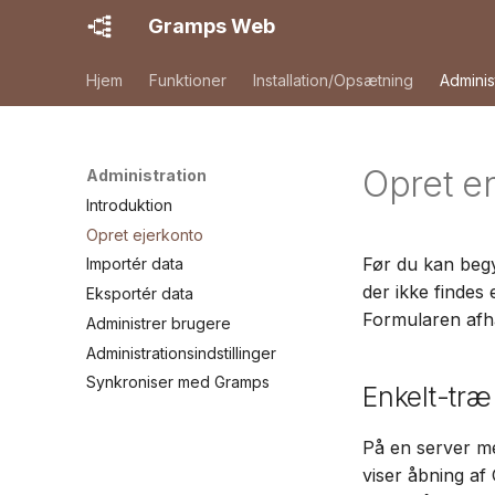
Gramps Web
Hjem
Funktioner
Installation/Opsætning
Adminis
Opret en
Administration
Introduktion
Opret ejerkonto
Før du kan begy
Importér data
der ikke findes 
Eksportér data
Formularen afhæn
Administrer brugere
Administrationsindstillinger
Synkroniser med Gramps
Enkelt-træ
På en server m
viser åbning af