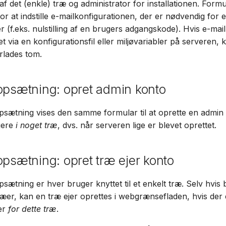
f det (enkle) træ og administrator for installationen. Form
Suomi
r at indstille e-mailkonfigurationen, der er nødvendig for e
Italiano
er (f.eks. nulstilling af en brugers adgangskode). Hvis e-ma
øjet via en konfigurationsfil eller miljøvariabler på serveren,
Українська
rlades tom.
opsætning: opret admin konto
opsætning vises den samme formular til at oprette en admin 
gere
i noget træ
, dvs. når serveren lige er blevet oprettet.
opsætning: opret træ ejer konto
psætning er hver bruger knyttet til et enkelt træ. Selv hvis
træer, kan en træ ejer oprettes i webgrænsefladen, hvis der
er
for dette træ
.