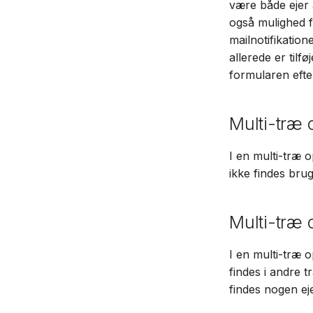
være både ejer a
også mulighed fo
mailnotifikation
allerede er tilf
formularen efte
Multi-træ 
I en multi-træ 
ikke findes bru
Multi-træ 
I en multi-træ o
findes i andre 
findes nogen ej