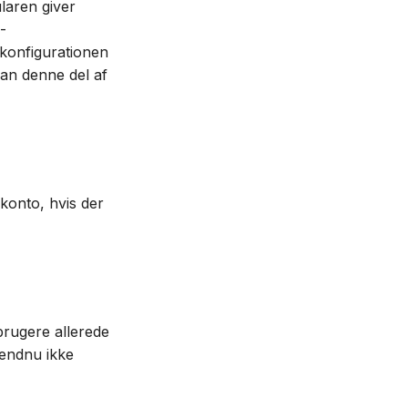
ularen giver
-
ilkonfigurationen
 kan denne del af
konto, hvis der
 brugere allerede
 endnu ikke