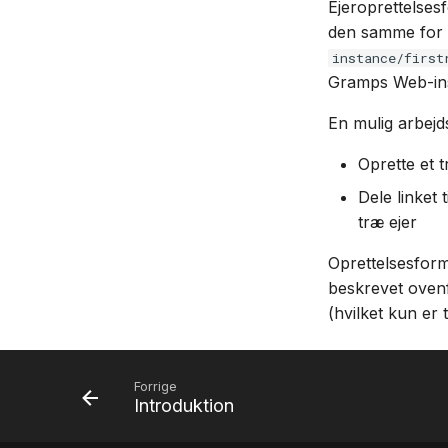
Ejeroprettelses
den samme for a
instance/first
Gramps Web-ins
En mulig arbejds
Oprette et 
Dele linket
træ ejer
Oprettelsesfor
beskrevet ovenf
(hvilket kun er t
Forrige
Introduktion