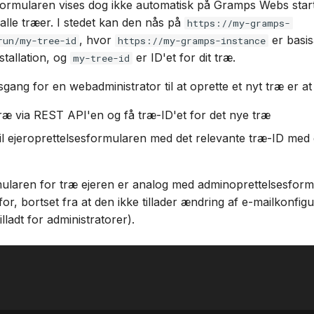
formularen vises dog ikke automatisk på Gramps Webs star
lle træer. I stedet kan den nås på
https://my-gramps-
, hvor
er basis
run/my-tree-id
https://my-gramps-instance
tallation, og
er ID'et for dit træ.
my-tree-id
gang for en webadministrator til at oprette et nyt træ er at
træ via REST API'en og få træ-ID'et for det nye træ
 til ejeroprettelsesformularen med det relevante træ-ID med 
mularen for træ ejeren er analog med adminoprettelsesfor
or, bortset fra at den ikke tillader ændring af e-mailkonfig
illadt for administratorer).