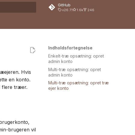
GitHub
v26.7.1
1.6k
246
ng
Indholdsfortegnelse
Enkelt-træ opsætning: opret
admin konto
Multi-træ opsætning: opret
æejeren. Hvis
admin konto
ette en konto.
Multi-træ opsætning: opret træ
 flere træer.
ejer konto
 brugerkonto,
min-brugeren vil