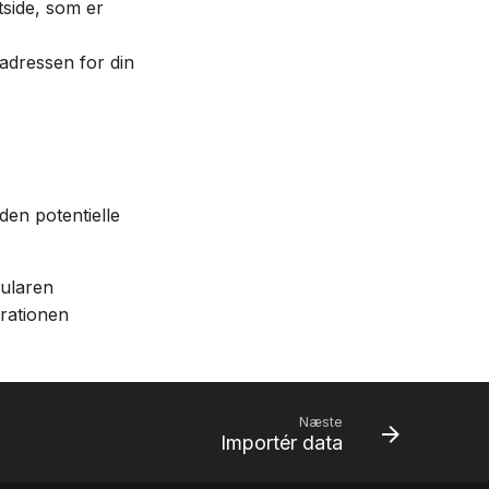
tside, som er
adressen for din
den potentielle
mularen
urationen
Næste
Importér data