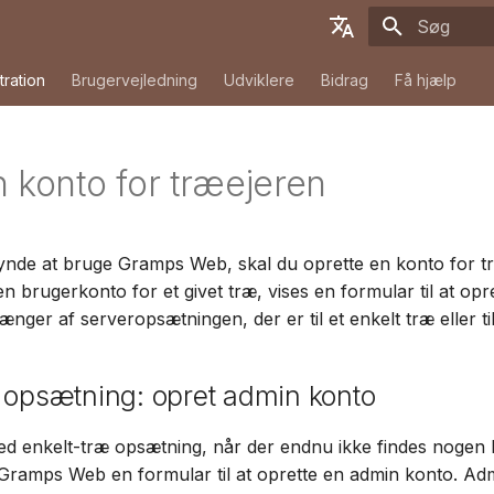
Start søgni
English
tration
Brugervejledning
Udviklere
Bidrag
Få hjælp
Deutsch
Français
 konto for træejeren
Español
简体中文
nde at bruge Gramps Web, skal du oprette en konto for tr
Tiếng Việt
en brugerkonto for et givet træ, vises en formular til at opr
Türkçe
ger af serveropsætningen, der er til et enkelt træ eller til
Русский
 opsætning: opret admin konto
Português
日本語
ed enkelt-træ opsætning, når der endnu ikke findes nogen
 Gramps Web en formular til at oprette en admin konto. Ad
Dansk