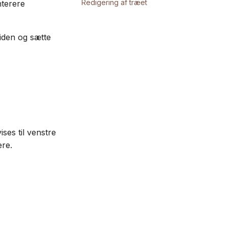
Redigering af træet
nterere
siden og sætte
ses til venstre
ere.