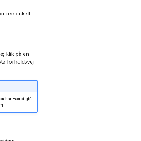
 i en enkelt
; klik på en
te forholdsvej
n har været gift
jl.
midten.