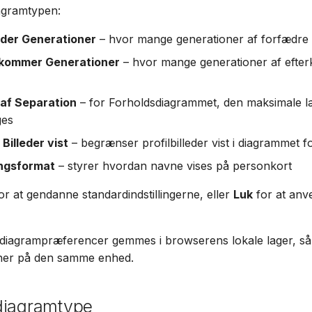
agramtypen:
der Generationer
– hvor mange generationer af forfædre d
rkommer Generationer
– hvor mange generationer af efte
af Separation
– for Forholdsdiagrammet, den maksimale l
ges
Billeder vist
– begrænser profilbilleder vist i diagrammet 
ngsformat
– styrer hvordan navne vises på personkort
or at gendanne standardindstillingerne, eller
Luk
for at anv
or diagrampræferencer gemmes i browserens lokale lager, så
oner på den samme enhed.
diagramtype