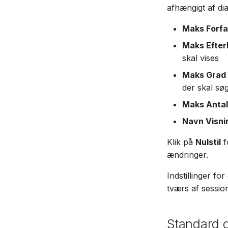
afhængigt af di
Maks Forfa
Maks Efte
skal vises
Maks Grad 
der skal sø
Maks Antal 
Navn Visni
Klik på
Nulstil
f
ændringer.
Indstillinger f
tværs af sessi
Standard 