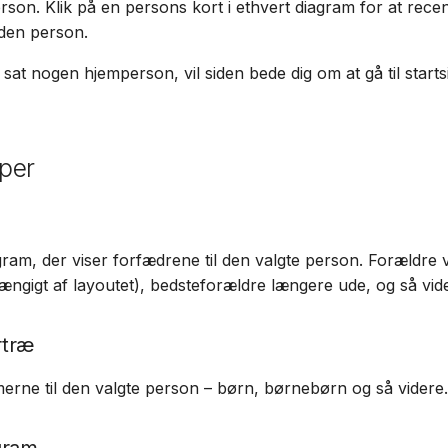
person. Klik på en persons kort i ethvert diagram for at rece
Suomi
den person.
Italiano
 sat nogen hjemperson, vil siden bede dig om at gå til start
Українська
per
ram, der viser forfædrene til den valgte person. Forældre vi
hængigt af layoutet), bedsteforældre længere ude, og så vid
rtræ
erne til den valgte person – børn, børnebørn og så videre.