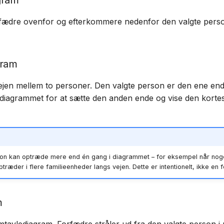
gram
fædre ovenfor og efterkommere nedenfor den valgte person
gram
ejen mellem to personer. Den valgte person er den ene ende
diagrammet for at sætte den anden ende og vise den kortes
n kan optræde mere end én gang i diagrammet – for eksempel når noge
træder i flere familieenheder langs vejen. Dette er intentionelt, ikke en fe
m
amtavlediagram. Forfædre stråler ud fra den valgte person i 