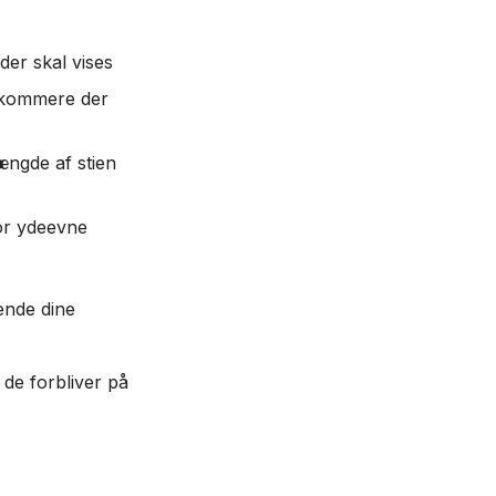
er skal vises
rkommere der
ængde af stien
for ydeevne
ende dine
 de forbliver på