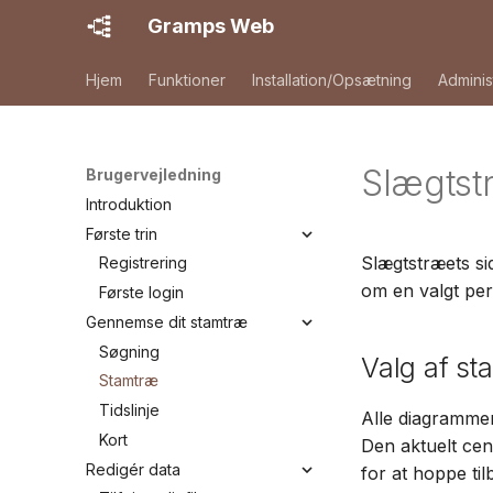
Gramps Web
Hjem
Funktioner
Installation/Opsætning
Adminis
Slægtst
Brugervejledning
Introduktion
Første trin
Slægtstræets sid
Registrering
om en valgt per
Første login
Gennemse dit stamtræ
Søgning
Valg af st
Stamtræ
Tidslinje
Alle diagrammer 
Kort
Den aktuelt ce
Redigér data
for at hoppe ti