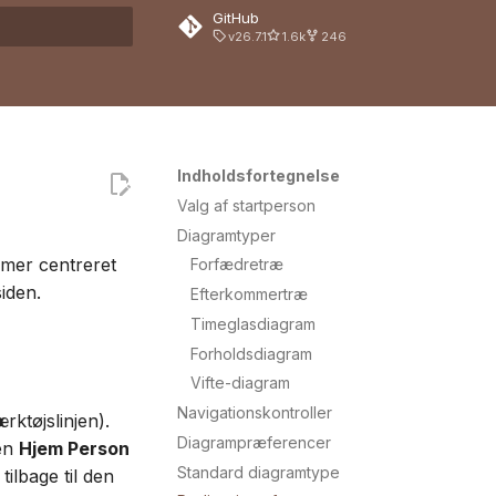
GitHub
v26.7.1
1.6k
246
ng
Indholdsfortegnelse
Valg af startperson
Diagramtyper
ammer centreret
Forfædretræ
iden.
Efterkommertræ
Timeglasdiagram
Forholdsdiagram
Vifte-diagram
Navigationskontroller
rktøjslinjen).
Diagrampræferencer
pen
Hjem Person
Standard diagramtype
tilbage til den