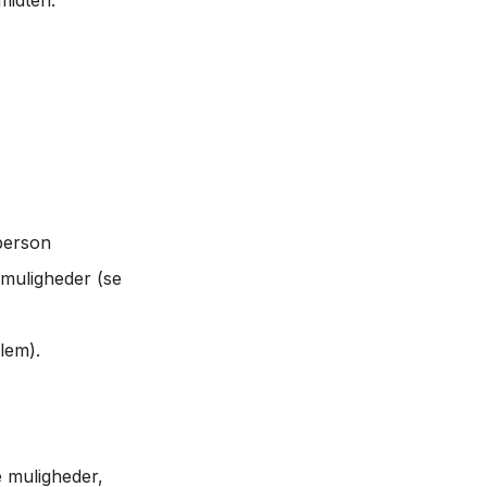
 person
smuligheder (se
klem).
e muligheder,