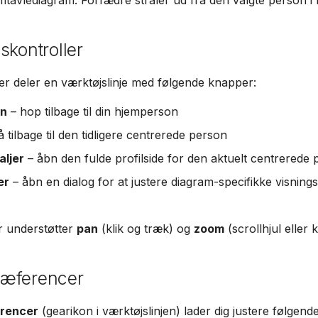
skontroller
er deler en værktøjslinje med følgende knapper:
on
– hop tilbage til din hjemperson
 tilbage til den tidligere centrerede person
aljer
– åbn den fulde profilside for den aktuelt centrerede
er
– åbn en dialog for at justere diagram-specifikke visning
r understøtter
pan
(klik og træk) og
zoom
(scrollhjul eller 
æferencer
rencer
(gearikon i værktøjslinjen) lader dig justere følgend