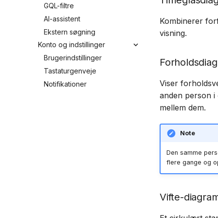
Timeglasdia
GQL-filtre
AI-assistent
Kombinerer for
Ekstern søgning
visning.
Konto og indstillinger
Brugerindstillinger
Forholdsdia
Tastaturgenveje
Viser forholdsv
Notifikationer
anden person i 
mellem dem.
Note
Den samme perso
flere gange og op
Vifte-diagra
Et cirkulært st