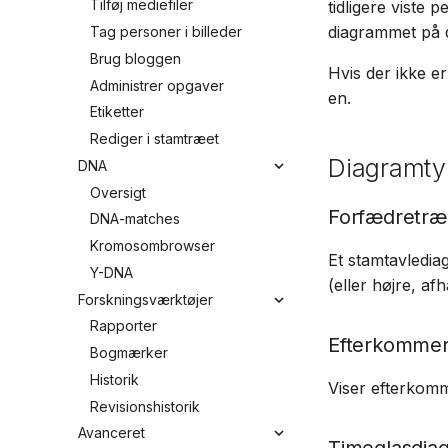
Tilføj mediefiler
tidligere viste 
diagrammet på 
Tag personer i billeder
Brug bloggen
Hvis der ikke er
Administrer opgaver
en.
Etiketter
Rediger i stamtræet
Diagramty
DNA
Oversigt
Forfædretræ
DNA-matches
Kromosombrowser
Et stamtavlediag
Y-DNA
(eller højre, af
Forskningsværktøjer
Rapporter
Efterkomme
Bogmærker
Historik
Viser efterkomm
Revisionshistorik
Avanceret