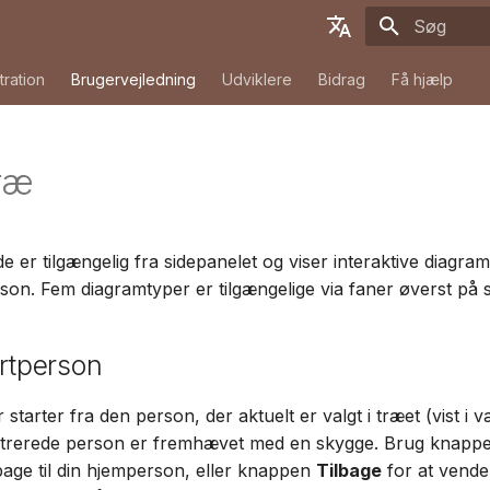
Start søgni
English
tration
Brugervejledning
Udviklere
Bidrag
Få hjælp
Deutsch
Français
ræ
Español
简体中文
e er tilgængelig fra sidepanelet og viser interaktive diagr
Tiếng Việt
son. Fem diagramtyper er tilgængelige via faner øverst på s
Türkçe
Русский
artperson
Português
starter fra den person, der aktuelt er valgt i træet (vist i væ
日本語
ntrerede person er fremhævet med en skygge. Brug knap
lbage til din hjemperson, eller knappen
Tilbage
for at vende 
Dansk