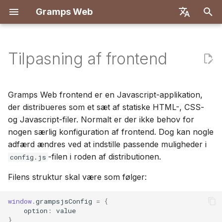
Gramps Web
S
English
t
Deutsch
Tilpasning af frontend
Funktioner
Implementér med Docker
Introduktion
Introduktion
Oversigt
Registrering
Søgning
Tilføj mediefiler
Oversigt
Rapporter
GQL-filtre
Brugerindstillinger
Introduktion
Introduktion
a
Français
r
Español
Docker med Let's Encrypt
Opret ejerkonto
Første trin
Backend
Første login
Stamtræ
Tag personer i billeder
DNA-matches
Bogmærker
AI-assistent
Tastaturgenveje
Udviklingsopsætning
Udviklingsopsætning
Gramps Web frontend er en Javascript-applikation,
t
der distribueres som et sæt af statiske HTML-, CSS-
简体中文
DigitalOcean
Importér data
Gennemse dit stamtræ
Frontend
Tidslinje
Brug bloggen
Kromosombrowser
Historik
Ekstern søgning
Notifikationer
API-specifikation
Arkitektur
og Javascript-filer. Normalt er der ikke behov for
s
Tiếng Việt
nogen særlig konfiguration af frontend. Dog kan nogle
TrueNAS
Eksportér data
Redigér data
Kort
Administrer opgaver
Y-DNA
Revisionshistorik
Manuelle forespørgsler
Oversættelse
ø
Türkçe
adfærd ændres ved at indstille passende muligheder i
-filen i roden af distributionen.
config.js
g
Русский
Administrer brugere
DNA
Etiketter
n
Filens struktur skal være som følger:
Português
Administrationsindstillinger
Forskningsværktøjer
Rediger i stamtræet
i
日本語
window
.
grampsjsConfig
=
{
option
:
value
n
Synkroniser med Gramps
Avanceret
Dansk
}