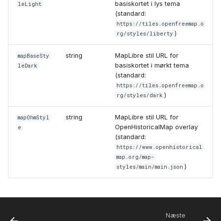
basiskortet i lys tema
leLight
(standard:
https://tiles.openfreemap.o
)
rg/styles/liberty
string
MapLibre stil URL for
mapBaseSty
basiskortet i mørkt tema
leDark
(standard:
https://tiles.openfreemap.o
)
rg/styles/dark
string
MapLibre stil URL for
mapOhmStyl
OpenHistoricalMap overlay
e
(standard:
https://www.openhistorical
map.org/map-
)
styles/main/main.json
Næste