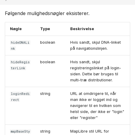
g
Suomi
Konto og indstillinger
Følgende mulighedsnøgler eksisterer.
Italiano
Українська
Nøgle
Type
Beskrivelse
boolean
Hvis sandt, skjul DNA-linket
hideDNALi
på navigationslinjen.
nk
boolean
Hvis sandt, skjul
hideRegis
registreringslinket på login-
terLink
siden. Dette bør bruges til
multi-træ distributioner.
string
URL at omdirigere til, når
loginRedi
man ikke er logget ind og
rect
navigerer til en hvilken som
helst side, der ikke er "login"
eller "register"
string
MapLibre stil URL for
mapBaseSty