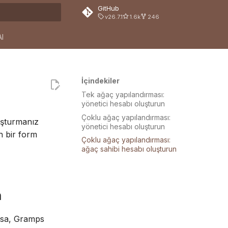
GitHub
v26.7.1
1.6k
246
tılıyor
Al
İçindekiler
Tek ağaç yapılandırması:
yönetici hesabı oluşturun
Çoklu ağaç yapılandırması:
uşturmanız
yönetici hesabı oluşturun
in bir form
Çoklu ağaç yapılandırması:
ağaç sahibi hesabı oluşturun
n
ksa, Gramps