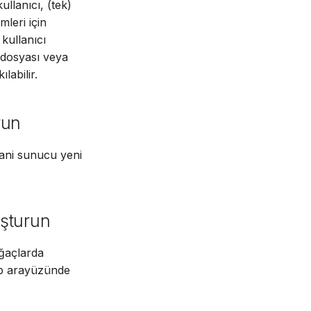
ullanıcı, (tek)
mleri için
kullanıcı
a dosyası veya
labilir.
run
yani sunucu yeni
uşturun
ağaçlarda
eb arayüzünde