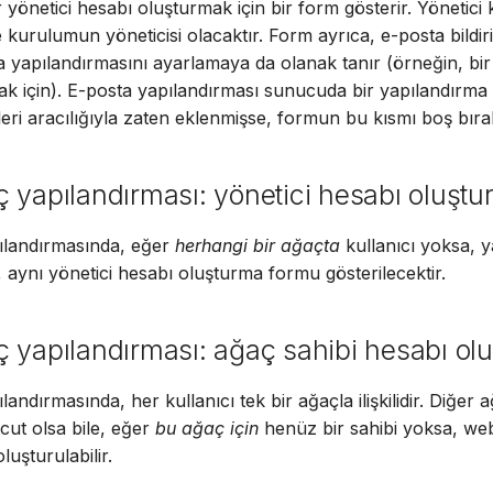
yönetici hesabı oluşturmak için bir form gösterir. Yönetici k
Suomi
 kurulumun yöneticisi olacaktır. Form ayrıca, e-posta bildiri
Italiano
 yapılandırmasını ayarlamaya da olanak tanır (örneğin, bir 
amak için). E-posta yapılandırması sunucuda bir yapılandırm
Українська
ri aracılığıyla zaten eklenmişse, formun bu kısmı boş bırakı
 yapılandırması: yönetici hesabı oluştu
ılandırmasında, eğer
herhangi bir ağaçta
kullanıcı yoksa, 
 aynı yönetici hesabı oluşturma formu gösterilecektir.
 yapılandırması: ağaç sahibi hesabı ol
andırmasında, her kullanıcı tek bir ağaçla ilişkilidir. Diğer 
cut olsa bile, eğer
bu ağaç için
henüz bir sahibi yoksa, w
luşturulabilir.