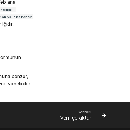
Web ana
gramps-
,
ramps-instance
iğidir.
:
a formunun
rmuna benzer,
zca yöneticiler
Sonraki
Veri içe aktar