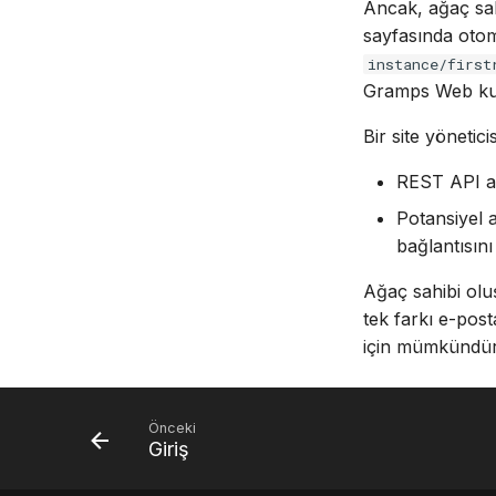
Ancak, ağaç sa
sayfasında otom
instance/first
Gramps Web ku
Bir site yönetici
REST API ara
Potansiyel 
bağlantısını
Ağaç sahibi ol
tek farkı e-post
için mümkündür
Önceki
Giriş