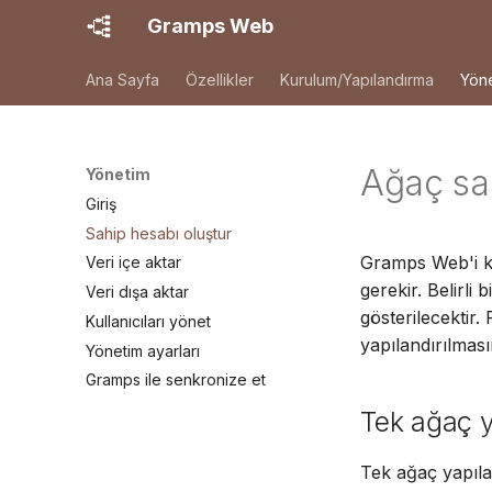
Gramps Web
Ana Sayfa
Özellikler
Kurulum/Yapılandırma
Yön
Ağaç sah
Yönetim
Giriş
Sahip hesabı oluştur
Gramps Web'i k
Veri içe aktar
gerekir. Belirli
Veri dışa aktar
gösterilecektir
Kullanıcıları yönet
yapılandırılması
Yönetim ayarları
Gramps ile senkronize et
Tek ağaç y
Tek ağaç yapıla