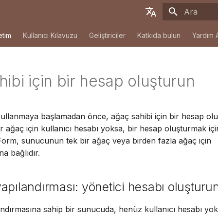
Arama başla
English
etim
Kullanıcı Kılavuzu
Geliştiriciler
Katkıda bulun
Yardım 
Deutsch
Français
ibi için bir hesap oluşturun
Español
简体中文
ullanmaya başlamadan önce, ağaç sahibi için bir hesap ol
Tiếng Việt
 bir ağaç için kullanıcı hesabı yoksa, bir hesap oluşturmak iç
Türkçe
. Form, sunucunun tek bir ağaç veya birden fazla ağaç için
na bağlıdır.
Русский
Português
apılandırması: yönetici hesabı oluşturu
日本語
ndırmasına sahip bir sunucuda, henüz kullanıcı hesabı yo
Dansk