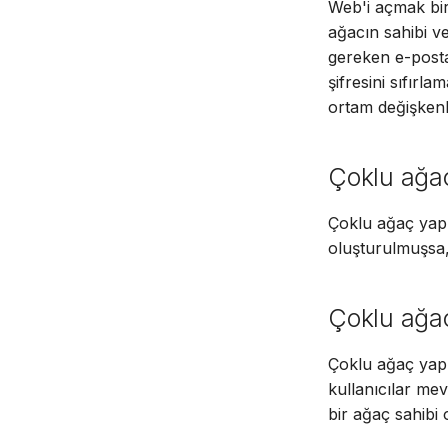
Web'i açmak bir 
ağacın sahibi ve
gereken e-posta
şifresini sıfırl
ortam değişkenle
Çoklu ağaç
Çoklu ağaç yap
oluşturulmuşsa,
Çoklu ağaç
Çoklu ağaç yapıl
kullanıcılar mev
bir ağaç sahibi o