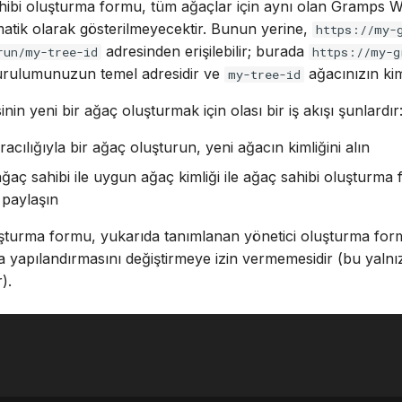
hibi oluşturma formu, tüm ağaçlar için aynı olan Gramps 
atik olarak gösterilmeyecektir. Bunun yerine,
https://my-
adresinden erişilebilir; burada
run/my-tree-id
https://my-g
rulumunuzun temel adresidir ve
ağacınızın kiml
my-tree-id
sinin yeni bir ağaç oluşturmak için olası bir iş akışı şunlardır
cılığıyla bir ağaç oluşturun, yeni ağacın kimliğini alın
ağaç sahibi ile uygun ağaç kimliği ile ağaç sahibi oluşturm
 paylaşın
uşturma formu, yukarıda tanımlanan yönetici oluşturma fo
a yapılandırmasını değiştirmeye izin vermemesidir (bu yalnı
).