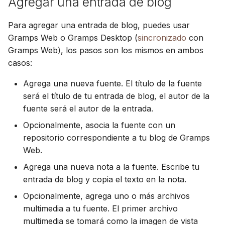
Agregar una entrada de blog
Actualización
d
Suomi
Sincronizar con Gramps
Para agregar una entrada de blog, puedes usar
o
Uso de PostgreSQL
Italiano
Gramps Web o Gramps Desktop (
sincronizado
con
b
Українська
Gramps Web), los pasos son los mismos en ambos
Alojar medios en S3
ú
casos:
Limitar uso de CPU y
s
Agrega una nueva fuente. El título de la fuente
memoria
será el título de tu entrada de blog, el autor de la
q
fuente será el autor de la entrada.
Telemetría
u
Opcionalmente, asocia la fuente con un
e
repositorio correspondiente a tu blog de Gramps
Guía de actualización
Web.
Gramps 5.2
d
Agrega una nueva nota a la fuente. Escribe tu
a
Guía de actualización
entrada de blog y copia el texto en la nota.
Gramps 6.0
Opcionalmente, agrega uno o más archivos
multimedia a tu fuente. El primer archivo
multimedia se tomará como la imagen de vista