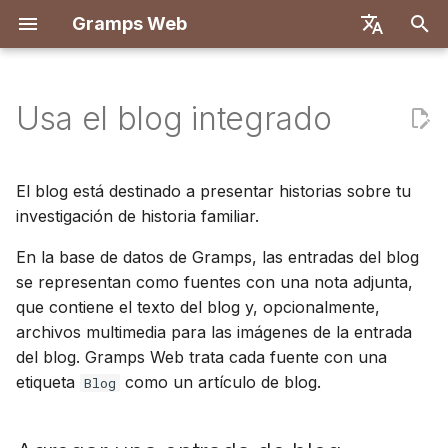
Gramps Web
I
English
n
Deutsch
Usa el blog integrado
Características
Primeros pasos
Introducción
Registro
Búsqueda
Agregar una entrada de
Descripción general
Informes
Filtros GQL
Configuración de usuario
Descripción general
Implementar con Docke
Sistema de usuarios
Introducción
Introducción
i
Français
blog
c
Español
Probar localmente
Crear cuenta de
Primer inicio de sesión
Árbol genealógico
Coincidencias de ADN
Marcadores
Asistente de IA
Atajos de teclado
Backend
Docker con Let's Encryp
Configuración del servid
Configuración de
Configuración de
El blog está destinado a presentar historias sobre tu
propietario
Relación entre el blog y las
desarrollo
desarrollo
i
investigación de historia familiar.
简体中文
fuentes
Instalación e
Cronología
Navegador de
Historial
Búsqueda externa
Notificaciones
Frontend
DigitalOcean
Autenticación OIDC
a
Tiếng Việt
En la base de datos de Gramps, las entradas del blog
Implementación
Importar datos
cromosomas
Especificación de API
Arquitectura
se representan como fuentes con una nota adjunta,
Mapa
Historial de revisiones
TrueNAS
Configurar chat de IA
l
Türkçe
Administración del
Exportar datos
ADN-Y
que contiene el texto del blog y, opcionalmente,
Consultas manuales
Traducción
i
Русский
servidor
archivos multimedia para las imágenes de la entrada
Configuración multi-árbo
z
Gestionar usuarios
del blog. Gramps Web trata cada fuente con una
Português
Personalización del
etiqueta
como un artículo de blog.
Blog
a
日本語
Configuración de
frontend
n
administración
Dansk