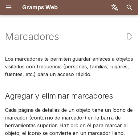
Gramps Web
I
English
n
Deutsch
Marcadores
Características
Primeros pasos
Introducción
Registro
Búsqueda
Agregar archivos
Descripción general
Agregar y eliminar
Filtros GQL
Configuración de usuario
Descripción general
Implementar con Docke
Sistema de usuarios
Introducción
Introducción
i
Français
multimedia
marcadores
c
Español
Probar localmente
Crear cuenta de
Primer inicio de sesión
Árbol genealógico
Coincidencias de ADN
Asistente de IA
Atajos de teclado
Backend
Docker con Let's Encryp
Configuración del servid
Configuración de
Configuración de
Los marcadores te permiten guardar enlaces a objetos
propietario
Etiquetar personas en
Ver marcadores
desarrollo
desarrollo
i
visitados con frecuencia (personas, familias, lugares,
简体中文
fotos
Instalación e
Cronología
Navegador de
Búsqueda externa
Notificaciones
Frontend
DigitalOcean
Autenticación OIDC
fuentes, etc.) para un acceso rápido.
a
Tiếng Việt
Implementación
Importar datos
cromosomas
Casos de uso
Especificación de API
Arquitectura
Usar el blog
Mapa
TrueNAS
Configurar chat de IA
l
Türkçe
Agregar y eliminar marcadores
Administración del
Exportar datos
ADN-Y
Almacenamiento
Consultas manuales
Traducción
i
Русский
servidor
Gestionar tareas
Configuración multi-árbo
z
Gestionar usuarios
Cada página de detalles de un objeto tiene un ícono de
Português
Etiquetas
Personalización del
marcador (contorno de marcador) en la barra de
a
日本語
Configuración de
frontend
herramientas superior. Haz clic en él para marcar el
n
administración
Editar en el árbol
objeto; el ícono se convierte en un marcador lleno.
Dansk