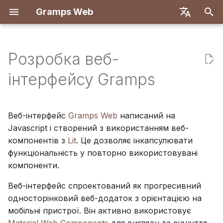
Gramps Web
П
English
о
Deutsch
Розробка веб-
Система користувачів
Особливості
Початок роботи
Вступ
Вступ
Вступ
Розгортання з Docker
Реєстрація
Пошук
Додати медіафайли
Огляд
Звіти
GQL фільтри
Налаштування
ш
Français
інтерфейсу Gramps
користувача
Конфігурація сервера
у
Español
Спробувати локально
Створити обліковий
Перші кроки
Налаштування розробки
Docker з Let's Encrypt
Перший вхід
Родовід
Позначити людей на
Збіги ДНК
Закладки
ШІ-асистент
запис власника
фото
Комбінації клавіш
к
OIDC автентифікація
简体中文
Веб-інтерфейс
Gramps Web
написаний на
Встановлення та
Перегляд дерева
Специфікація API
DigitalOcean
Хронологія
Браузер хромосом
Історія
Зовнішній пошук
р
Tiếng Việt
Javascript і створений з використанням веб-
розгортання
Імпорт даних
Використання блогу
Сповіщення
Налаштування AI чату
компонентів з
Lit
. Це дозволяє інкапсулювати
Редагування даних
Ручні запити
TrueNAS
Карта
Y-ДНК
Історія ревізій
о
Türkçe
Адміністрування
Експорт даних
функціональність у повторно використовувані
Управління завданнями
Налаштування кількох
з
Русский
сервера
ДНК
компоненти.
дерев
п
Керування
Мітки
Português
Веб-інтерфейс спроектований як прогресивний
користувачами
Інструменти
Налаштування
о
日本語
односторінковий веб-додаток з орієнтацією на
дослідження
Редагувати в дереві
інтерфейсу
мобільні пристрої. Він активно використовує
ч
Налаштування
Dansk