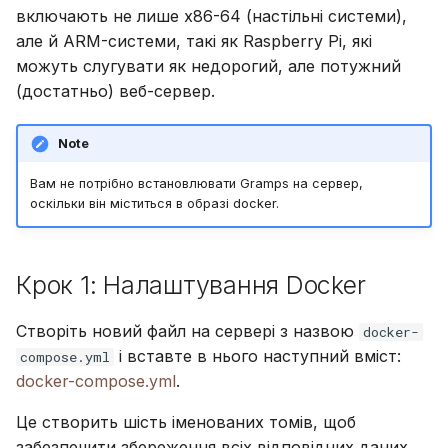
адміністрування
Розширені
а
включають не лише x86-64 (настільні системи),
Suomi
Оновлення
але й ARM-системи, такі як Raspberry Pi, які
т
Синхронізація з Gramps
Обліковий запис і
Italiano
можуть слугувати як недорогий, але потужний
Використання
налаштування
о
(достатньо) веб-сервер.
Українська
PostgreSQL
Note
Розміщення медіа на S3
Вам не потрібно встановлювати Gramps на сервер,
Обмеження
оскільки він міститься в образі docker.
використання CPU та
пам'яті
Крок 1: Налаштування Docker
Телеметрія
Створіть новий файл на сервері з назвою
docker-
Посібник з оновлення
і вставте в нього наступний вміст:
compose.yml
Gramps 5.2
docker-compose.yml
.
Посібник з оновлення
Це створить шість іменованих томів, щоб
Gramps 6.0
забезпечити збереження всіх відповідних даних