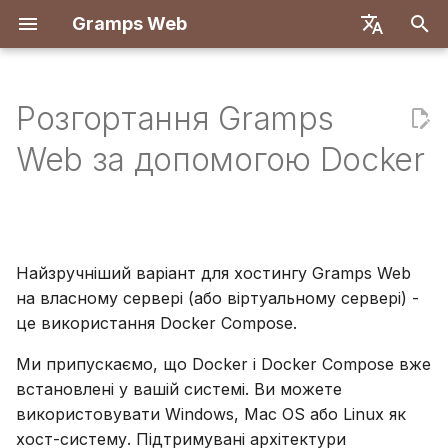
Gramps Web
П
English
о
Deutsch
Розгортання Gramps
Особливості
Крок 1: Налаштування
Система користувачів
Вступ
Вступ
Огляд
Реєстрація
Пошук
Додати медіафайли
Огляд
Звіти
GQL фільтри
Налаштування
Вступ
Вступ
ш
Français
Web за допомогою Docker
Docker
користувача
у
Español
Конфігурація сервера
Створити обліковий
Перші кроки
Бекенд
Перший вхід
Родовід
Позначити людей на
Збіги ДНК
Закладки
ШІ-асистент
Налаштування розроб
Налаштування розроб
Крок 2: Захист доступу
запис власника
фото
Комбінації клавіш
к
简体中文
за допомогою SSL/TLS
OIDC автентифікація
Перегляд дерева
Фронтенд
Хронологія
Браузер хромосом
Історія
Зовнішній пошук
Специфікація API
Архітектура
р
Tiếng Việt
Імпорт даних
Використання блогу
Сповіщення
Найзручніший варіант для хостингу Gramps Web
Крок 3: Запустіть сервер
Налаштування AI чату
Редагування даних
Карта
Y-ДНК
Історія ревізій
Ручні запити
Переклад
о
Türkçe
на власному сервері (або віртуальному сервері) -
Експорт даних
Управління завданнями
з
це використання Docker Compose.
Русский
Крок 4: Завантаження
Налаштування кількох
ДНК
медіафайлів
п
дерев
Керування
Мітки
Português
Ми припускаємо, що Docker і Docker Compose вже
користувачами
Інструменти
встановлені у вашій системі. Ви можете
о
日本語
Налаштування
дослідження
Редагувати в дереві
використовувати Windows, Mac OS або Linux як
ч
інтерфейсу
Налаштування
Dansk
хост-систему. Підтримувані архітектури