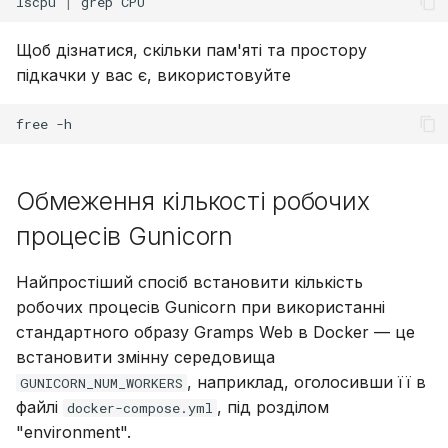
lscpu
|
grep
Щоб дізнатися, скільки пам'яті та простору
підкачки у вас є, використовуйте
free
Обмеження кількості робочих
процесів Gunicorn
Найпростіший спосіб встановити кількість
робочих процесів Gunicorn при використанні
стандартного образу Gramps Web в Docker — це
встановити змінну середовища
, наприклад, оголосивши її в
GUNICORN_NUM_WORKERS
файлі
, під розділом
docker-compose.yml
"environment".