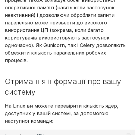
процесів також збільшує обсяг використаної
адміністрування
Розширені
а
Suomi
оперативної пам'яті (навіть коли застосунок
неактивний) і дозволяючи обробляти запити
т
Синхронізація з Gramps
Обліковий запис і
Italiano
паралельно може призвести до високого
налаштування
о
Українська
використання ЦП (зокрема, коли багато
користувачів використовують застосунок
одночасно). Як Gunicorn, так і Celery дозволяють
обмежити кількість паралельних робочих
процесів.
Отримання інформації про вашу
систему
На Linux ви можете перевірити кількість ядер,
доступних у вашій системі, за допомогою
наступної команди: