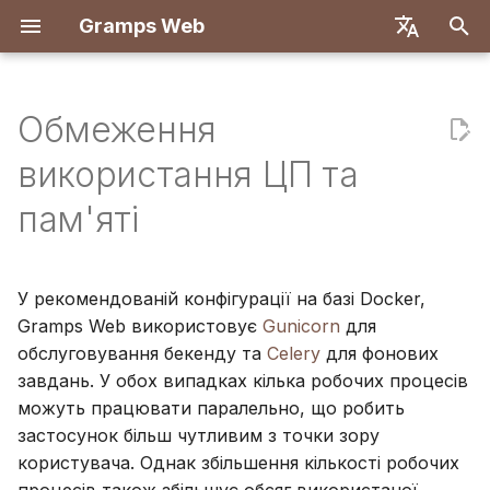
Gramps Web
П
English
о
Deutsch
Обмеження
Особливості
Розгортання з Docker
Отримання інформації
Вступ
Вступ
Огляд
Реєстрація
Пошук
Додати медіафайли
Огляд
Звіти
GQL фільтри
Налаштування
Вступ
Вступ
ш
Français
використання ЦП та
про вашу систему
користувача
у
Español
Docker з Let's Encrypt
Створити обліковий
Перші кроки
Бекенд
Перший вхід
Родовід
Позначити людей на
Збіги ДНК
Закладки
ШІ-асистент
Налаштування розроб
Налаштування розроб
пам'яті
Обмеження кількості
запис власника
фото
Комбінації клавіш
к
简体中文
робочих процесів
DigitalOcean
Перегляд дерева
Фронтенд
Хронологія
Браузер хромосом
Історія
Зовнішній пошук
Специфікація API
Архітектура
р
Tiếng Việt
Gunicorn
Імпорт даних
Використання блогу
Сповіщення
У рекомендованій конфігурації на базі Docker,
TrueNAS
Редагування даних
Карта
Y-ДНК
Історія ревізій
Ручні запити
Переклад
о
Türkçe
Gramps Web використовує
Gunicorn
для
Обмеження кількості
Експорт даних
Управління завданнями
з
обслуговування бекенду та
Celery
для фонових
Русский
робочих процесів Celery
ДНК
завдань. У обох випадках кілька робочих процесів
п
Керування
Мітки
Português
можуть працювати паралельно, що робить
користувачами
Інструменти
о
日本語
застосунок більш чутливим з точки зору
дослідження
Редагувати в дереві
користувача. Однак збільшення кількості робочих
ч
Налаштування
Dansk